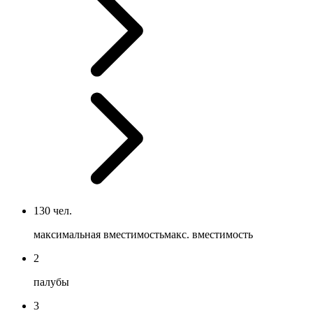
130 чел.
максимальная вместимость
макс. вместимость
2
палубы
3