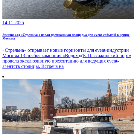
14.11.2025
Электроход «Стрельна»: новая премиальная площадка для event-событий в центре
Москвы
«Стрельна» открывает новые горизонты для event-индустрии
Москвы 13 ноября компания «ВодоходЪ. Пассажирский порт»
провела эксклюзивную презентацию для ведущих event-
агентств столицы. Встреча на