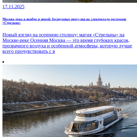
17.11.2025
Москва-река в ноябре и зимой: бесшумные прогулки на электроходе-ресторане
«Стрельна»
Новый взгляд на осеннюю столицу: магия «Стрельны» на
Москве-реке Осенняя Москва — это время глубоких красок,
прозрачного воздуха и особенной атмосферы, которую лучше
всего прочувствовать с в