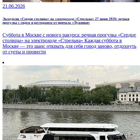
21.06.2026
Экскурсия «Сердце столицы» на электроходе «Стрельна» 27 июня 2026: речная
прогулка с гидом и рестораном от причала «Лужники»
Суббота в Москве с нового ракурса: речная прогулка «Сердце
столицы» на электроходе «Стрельна» Каждая суббота в
Москве — это шанс открыть для себя город заново, отдохнуть
от суеты и провести