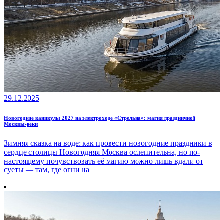
29.12.2025
Новогодние каникулы 2027 на электроходе «Стрельна»: магия праздничной
Москвы-реки
Зимняя сказка на воде: как провести новогодние праздники в
сердце столицы Новогодняя Москва ослепительна, но по-
настоящему почувствовать её магию можно лишь вдали от
суеты — там, где огни на