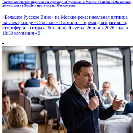
Гастрономический круиз на электроходе «Стрельна» в Москве 26 июня 2026: винная
дегустация от Simple и прогулка по Москве-реке
«Большое Русское Вино» на Москве-реке: идеальная пятница
на электроходе «Стрельна» Пятница — время для красивого,
атмосферного отдыха без лишней суеты. 26 июня 2026 года в
18:30 компания «В