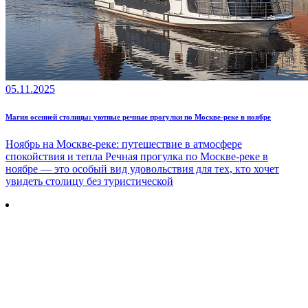
05.11.2025
Магия осенней столицы: уютные речные прогулки по Москве-реке в ноябре
Ноябрь на Москве-реке: путешествие в атмосфере
спокойствия и тепла Речная прогулка по Москве-реке в
ноябре — это особый вид удовольствия для тех, кто хочет
увидеть столицу без туристической