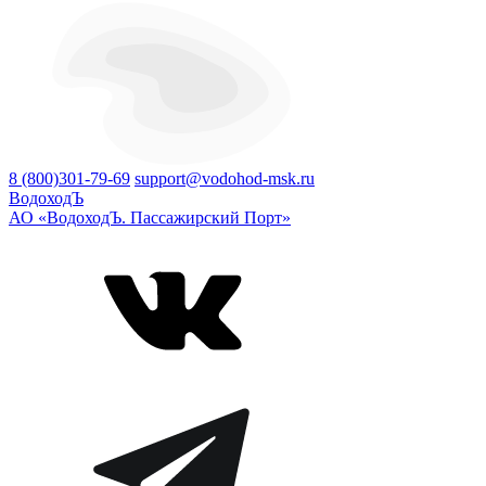
8 (800)301-79-69
support@vodohod-msk.ru
ВодоходЪ
АО «ВодоходЪ. Пассажирский Порт»