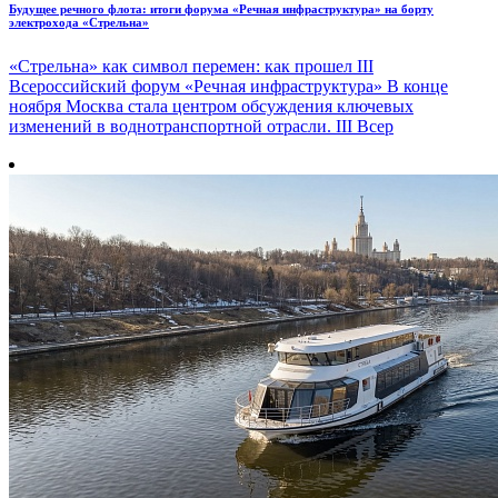
Будущее речного флота: итоги форума «Речная инфраструктура» на борту
электрохода «Стрельна»
«Стрельна» как символ перемен: как прошел III
Всероссийский форум «Речная инфраструктура» В конце
ноября Москва стала центром обсуждения ключевых
изменений в воднотранспортной отрасли. III Всер