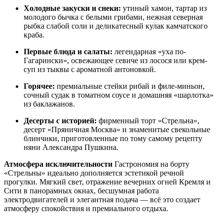
Холодные закуски и снеки:
утиный хамон, тартар из
молодого бычка с белыми грибами, нежная северная
рыбка слабой соли и деликатесный кулак камчатского
краба.
Первые блюда и салаты:
легендарная «уха по-
Гагарински», освежающее севиче из лосося или крем-
суп из тыквы с ароматной антоновкой.
Горячее:
премиальные стейки рибай и филе-миньон,
сочный судак в томатном соусе и домашняя «шарлотка»
из баклажанов.
Десерты с историей:
фирменный торт «Стрельна»,
десерт «Пряничная Москва» и знаменитые свекольные
блинчики, приготовленные по тому самому рецепту
няни Александра Пушкина.
Атмосфера исключительности
Гастрономия на борту
«Стрельны» идеально дополняется эстетикой речной
прогулки. Мягкий свет, отражение вечерних огней Кремля и
Сити в панорамных окнах, бесшумная работа
электродвигателей и элегантная подача — всё это создает
атмосферу спокойствия и премиального отдыха.